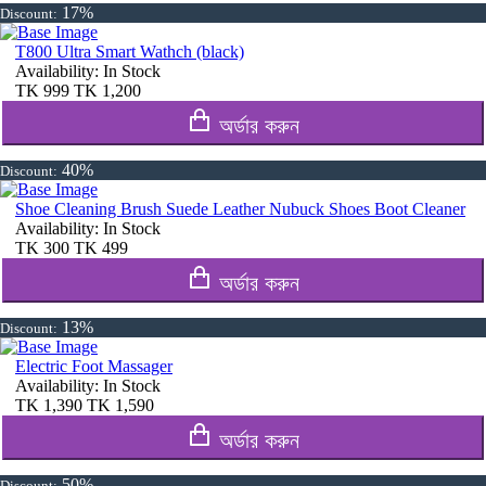
17%
Discount:
T800 Ultra Smart Wathch (black)
Availability:
In Stock
TK
999
TK
1,200
অর্ডার করুন
40%
Discount:
Shoe Cleaning Brush Suede Leather Nubuck Shoes Boot Cleaner
Availability:
In Stock
TK
300
TK
499
অর্ডার করুন
13%
Discount:
Electric Foot Massager
Availability:
In Stock
TK
1,390
TK
1,590
অর্ডার করুন
50%
Discount: