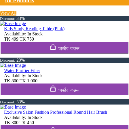
All Products
View All
33%
Discount:
Kids Study Reading Table (Pink)
Availability:
In Stock
TK
499
TK
750
অর্ডার করুন
20%
Discount:
Water Purifier Filter
Availability:
In Stock
TK
800
TK
1,000
অর্ডার করুন
33%
Discount:
Exclusive Salon Fashion Professional Round Hair Brush
Availability:
In Stock
TK
300
TK
450