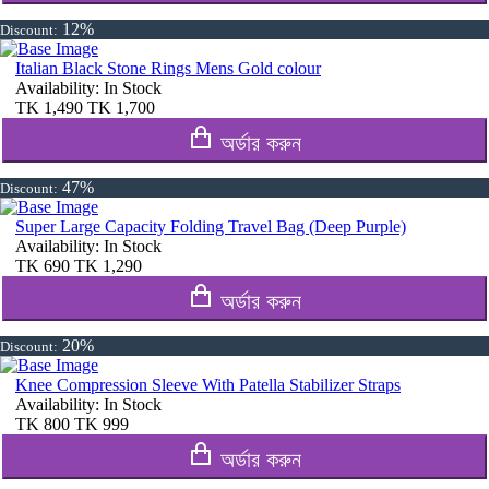
12%
Discount:
Italian Black Stone Rings Mens Gold colour
Availability:
In Stock
TK
1,490
TK
1,700
অর্ডার করুন
47%
Discount:
Super Large Capacity Folding Travel Bag (Deep Purple)
Availability:
In Stock
TK
690
TK
1,290
অর্ডার করুন
20%
Discount:
Knee Compression Sleeve With Patella Stabilizer Straps
Availability:
In Stock
TK
800
TK
999
অর্ডার করুন