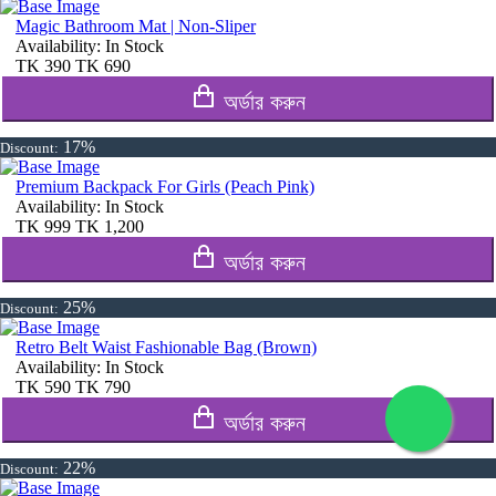
Magic Bathroom Mat | Non-Sliper
Availability:
In Stock
TK
390
TK
690
অর্ডার করুন
17%
Discount:
Premium Backpack For Girls (Peach Pink)
Availability:
In Stock
TK
999
TK
1,200
অর্ডার করুন
25%
Discount:
Retro Belt Waist Fashionable Bag (Brown)
Availability:
In Stock
TK
590
TK
790
অর্ডার করুন
22%
Discount: