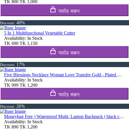
TK
800
TK
1,000
অর্ডার করুন
40%
Discount:
5 In 1 Multifunctional Vegetable Cutter
Availability:
In Stock
TK
690
TK
1,150
অর্ডার করুন
17%
Discount:
Five Blessings Necklace Woman Love Transfer Gold - Plated Moisture Light Luxury Jewellery Necklace
Availability:
In Stock
TK
999
TK
1,200
অর্ডার করুন
26%
Discount:
Moneybag Free ) Waterproof Multi- Laptop Backpack ( black color )
Availability:
In Stock
TK
890
TK
1,200