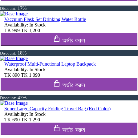
17%
Discount:
Vaccuum Flask Set Drinking Water Bottle
Availability:
In Stock
TK
999
TK
1,200
অর্ডার করুন
18%
Discount:
Waterproof Multi-Functional Laptop Backpack
Availability:
In Stock
TK
890
TK
1,090
অর্ডার করুন
47%
Discount:
Super Large Capacity Folding Travel Bag (Red Color)
Availability:
In Stock
TK
690
TK
1,290
অর্ডার করুন