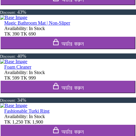
43%
Discount:
Magic Bathroom Mat | Non-Sliper
Availability:
In Stock
TK
390
TK
690
অর্ডার করুন
40%
Discount:
Foam Cleaner
Availability:
In Stock
TK
599
TK
999
অর্ডার করুন
34%
Discount:
Fashionable Turki Ring
Availability:
In Stock
TK
1,250
TK
1,900
অর্ডার করুন