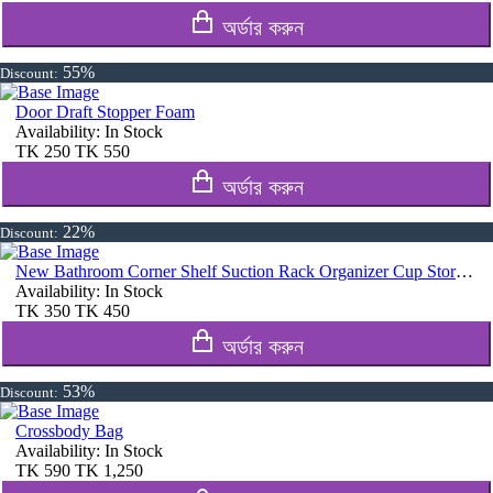
অর্ডার করুন
55%
Discount:
Door Draft Stopper Foam
Availability:
In Stock
TK
250
TK
550
অর্ডার করুন
22%
Discount:
New Bathroom Corner Shelf Suction Rack Organizer Cup Storage Shower Wall Basket
Availability:
In Stock
TK
350
TK
450
অর্ডার করুন
53%
Discount:
Crossbody Bag
Availability:
In Stock
TK
590
TK
1,250