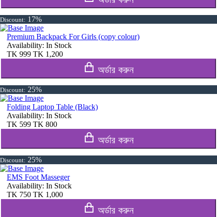
17%
Discount:
Premium Backpack For Girls (copy colour)
Availability:
In Stock
TK
999
TK
1,200
অর্ডার করুন
25%
Discount:
Folding Laptop Table (Black)
Availability:
In Stock
TK
599
TK
800
অর্ডার করুন
25%
Discount:
EMS Foot Masseger
Availability:
In Stock
TK
750
TK
1,000
অর্ডার করুন