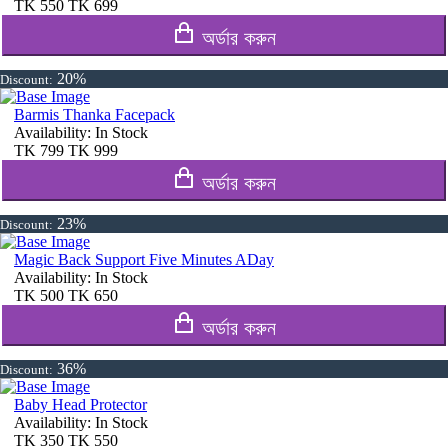
TK
550
TK
699
অর্ডার করুন
20%
Discount:
Barmis Thanka Facepack
Availability:
In Stock
TK
799
TK
999
অর্ডার করুন
23%
Discount:
Magic Back Support Five Minutes ADay
Availability:
In Stock
TK
500
TK
650
অর্ডার করুন
36%
Discount:
Baby Head Protector
Availability:
In Stock
TK
350
TK
550