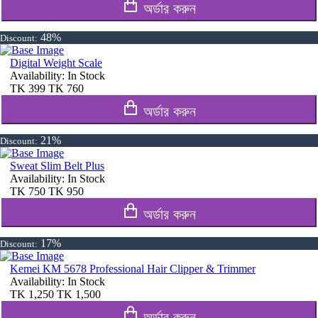
অর্ডার করুন
48%
Discount:
Digital Weight Scale
Availability:
In Stock
TK
399
TK
760
অর্ডার করুন
21%
Discount:
Sweat Slim Belt Plus
Availability:
In Stock
TK
750
TK
950
অর্ডার করুন
17%
Discount:
Kemei KM 5678 Professional Hair Clipper & Trimmer
Availability:
In Stock
TK
1,250
TK
1,500
অর্ডার করুন