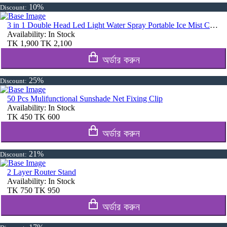
10%
Discount:
3 in 1 Double Head Led Light Water Spray Portable Ice Mist Cooling Fan
Availability:
In Stock
TK
1,900
TK
2,100
অর্ডার করুন
25%
Discount:
50 Pcs Mulifunctional Sunshade Net Fixing Clip
Availability:
In Stock
TK
450
TK
600
অর্ডার করুন
21%
Discount:
2 Layer Router Stand
Availability:
In Stock
TK
750
TK
950
অর্ডার করুন