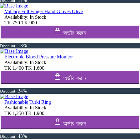
17%
Discount:
Military Full Finger Hand Gloves Olive
Availability:
In Stock
TK
750
TK
900
অর্ডার করুন
13%
Discount:
Electronic Blood Pressure Monitor
Availability:
In Stock
TK
1,400
TK
1,600
অর্ডার করুন
34%
Discount:
Fashionable Turki Ring
Availability:
In Stock
TK
1,250
TK
1,900
অর্ডার করুন
43%
Discount: