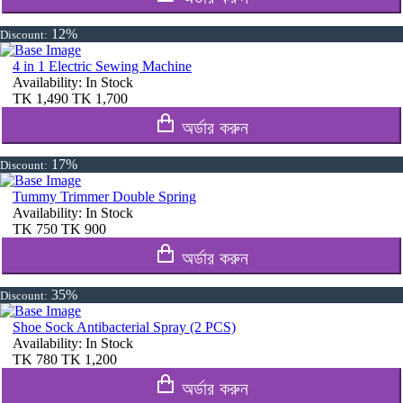
12%
Discount:
4 in 1 Electric Sewing Machine
Availability:
In Stock
TK
1,490
TK
1,700
অর্ডার করুন
17%
Discount:
Tummy Trimmer Double Spring
Availability:
In Stock
TK
750
TK
900
অর্ডার করুন
35%
Discount:
Shoe Sock Antibacterial Spray (2 PCS)
Availability:
In Stock
TK
780
TK
1,200
অর্ডার করুন