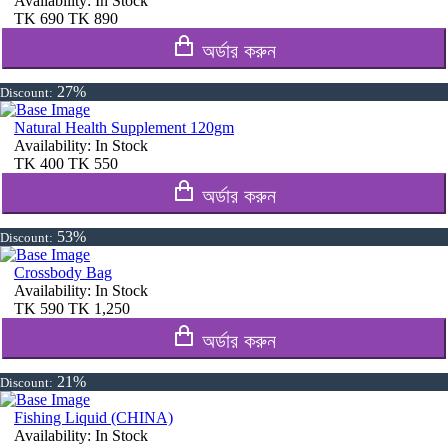
Availability:
In Stock
TK
690
TK
890
অর্ডার করুন
27%
Discount:
Natural Health Supplement 120gm
Availability:
In Stock
TK
400
TK
550
অর্ডার করুন
53%
Discount:
Crossbody Bag
Availability:
In Stock
TK
590
TK
1,250
অর্ডার করুন
21%
Discount:
Fishing Liquid (CHINA)
Availability:
In Stock