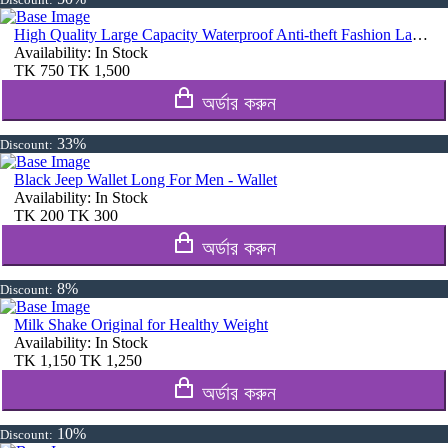
High Quality Large Capacity Waterproof Anti-theft Fashion Ladies Bag (Merun)
Availability:
In Stock
TK
750
TK
1,500
অর্ডার করুন
33%
Discount:
Black Jeep Wallet Long For Men - Wallet
Availability:
In Stock
TK
200
TK
300
অর্ডার করুন
8%
Discount:
Milk Shake Original for Healthy Weight
Availability:
In Stock
TK
1,150
TK
1,250
অর্ডার করুন
10%
Discount: