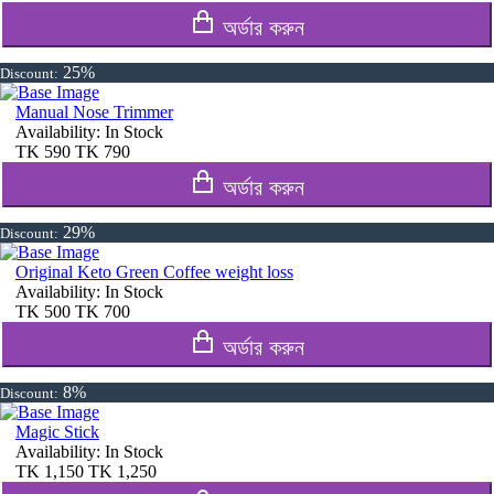
অর্ডার করুন
25%
Discount:
Manual Nose Trimmer
Availability:
In Stock
TK
590
TK
790
অর্ডার করুন
29%
Discount:
Original Keto Green Coffee weight loss
Availability:
In Stock
TK
500
TK
700
অর্ডার করুন
8%
Discount:
Magic Stick
Availability:
In Stock
TK
1,150
TK
1,250