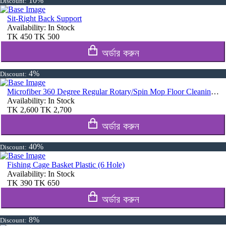
10%
Discount:
Sit-Right Back Support
Availability:
In Stock
TK
450
TK
500
অর্ডার করুন
4%
Discount:
Microfiber 360 Degree Regular Rotary/Spin Mop Floor Cleaning Mop
Availability:
In Stock
TK
2,600
TK
2,700
অর্ডার করুন
40%
Discount:
Fishing Cage Basket Plastic (6 Hole)
Availability:
In Stock
TK
390
TK
650
অর্ডার করুন
8%
Discount: