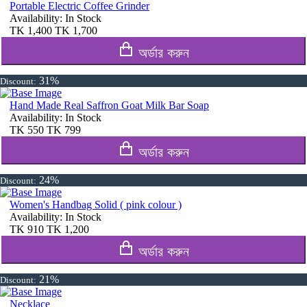
Portable Electric Coffee Grinder
Availability:
In Stock
TK
1,400
TK
1,700
অর্ডার করুন
31%
Discount:
Hand Made Real Saffron Goat Milk Bar Soap
Availability:
In Stock
TK
550
TK
799
অর্ডার করুন
24%
Discount:
Women's Handbag Solid ( pink colour )
Availability:
In Stock
TK
910
TK
1,200
অর্ডার করুন
21%
Discount:
Necklace