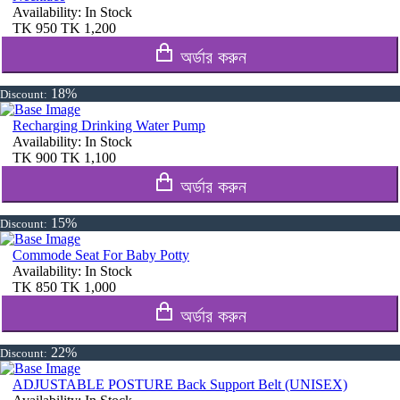
Availability:
In Stock
TK
950
TK
1,200
অর্ডার করুন
18%
Discount:
Recharging Drinking Water Pump
Availability:
In Stock
TK
900
TK
1,100
অর্ডার করুন
15%
Discount:
Commode Seat For Baby Potty
Availability:
In Stock
TK
850
TK
1,000
অর্ডার করুন
22%
Discount:
ADJUSTABLE POSTURE Back Support Belt (UNISEX)