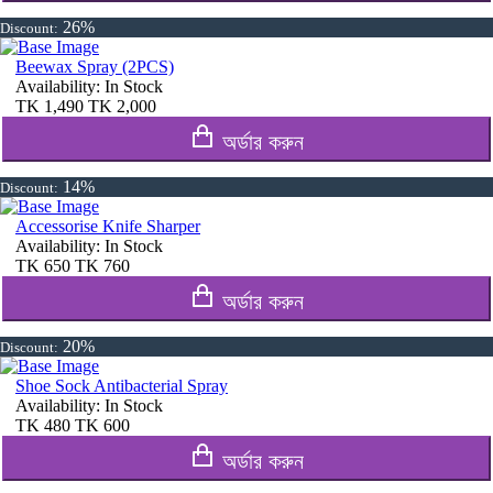
26%
Discount:
Beewax Spray (2PCS)
Availability:
In Stock
TK
1,490
TK
2,000
অর্ডার করুন
14%
Discount:
Accessorise Knife Sharper
Availability:
In Stock
TK
650
TK
760
অর্ডার করুন
20%
Discount:
Shoe Sock Antibacterial Spray
Availability:
In Stock
TK
480
TK
600
অর্ডার করুন