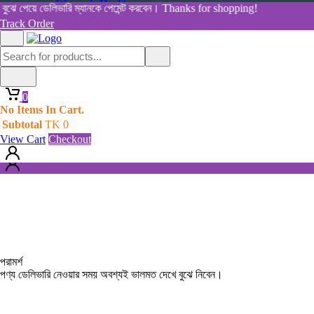
Women's Health
 ডেলিভারি ম্যানকে পেমেন্ট করবেন। Thanks for shopping!
View All Categories
Track Order
Shop By Category
Home
All Products
0
0
No Items In Cart.
No Items In Cart.
Subtotal
TK
0
Subtotal
TK
0
View Cart
Checkout
View Cart
Checkout
পরামর্শ
পণ্য ডেলিভারি নেওয়ার সময় অবশ্যই ভালমত দেখে বুঝে নিবেন।