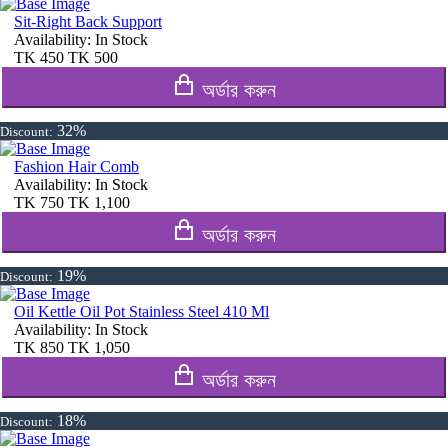
Sit-Right Back Support
Availability:
In Stock
TK
450
TK
500
অর্ডার করুন
32%
Discount:
Fashion Hair Comb
Availability:
In Stock
TK
750
TK
1,100
অর্ডার করুন
19%
Discount:
Oil Kettle Oil Pot Stainless Steel 410 Ml
Availability:
In Stock
TK
850
TK
1,050
অর্ডার করুন
18%
Discount: