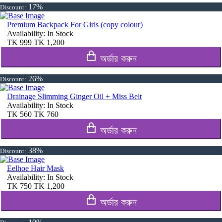
17%
Discount:
Premium Backpack For Girls (copy colour)
Availability:
In Stock
TK
999
TK
1,200
অর্ডার করুন
26%
Discount:
Drainage Slimming Ginger Oil + Miss Belt
Availability:
In Stock
TK
560
TK
760
অর্ডার করুন
38%
Discount:
Eelhoe Hair Mask
Availability:
In Stock
TK
750
TK
1,200
অর্ডার করুন