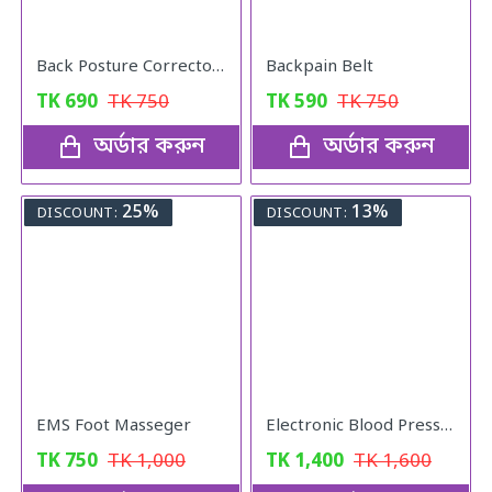
Back Posture Corrector Belt
Backpain Belt
TK
690
TK
750
TK
590
TK
750
অর্ডার করুন
অর্ডার করুন
25%
13%
DISCOUNT:
DISCOUNT:
EMS Foot Masseger
Electronic Blood Pressure Monitor
TK
750
TK
1,000
TK
1,400
TK
1,600