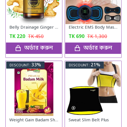
Belly Drainage Ginger Essential Oil
Electric EMS Body Massager Mat/Pad - Neck & Back Therapy
TK
220
TK
450
TK
690
TK
1,300
অর্ডার করুন
অর্ডার করুন
33%
21%
DISCOUNT:
DISCOUNT:
Weight Gain Badam Shake For Healthy
Sweat Slim Belt Plus