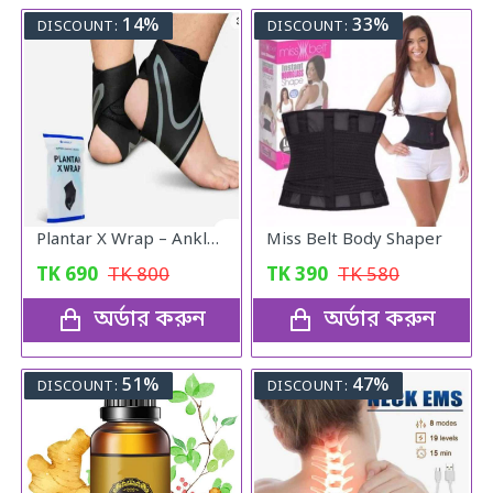
14%
33%
DISCOUNT:
DISCOUNT:
Plantar X Wrap – Ankle Support for Men & Women
Miss Belt Body Shaper
TK
690
TK
800
TK
390
TK
580
অর্ডার করুন
অর্ডার করুন
51%
47%
DISCOUNT:
DISCOUNT: