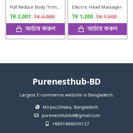
Pull Reduce Body Trimmer for Fitness Exercise
Electric Head Massager
TK
2,001
TK
3,000
TK
1,200
TK
1,500
অর্ডার করুন
অর্ডার করুন
Purenesthub-BD
Largest E-commerce website in Bangladesh.
Mirpur,Dhaka, Bangladesh.
purenesthubbd@gmail.com
+8801886650127