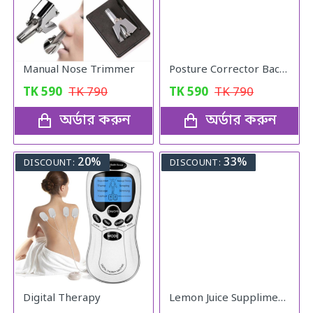
Manual Nose Trimmer
Posture Corrector Back Adjustable Posture
TK
590
TK
790
TK
590
TK
790
অর্ডার করুন
অর্ডার করুন
20%
33%
DISCOUNT:
DISCOUNT:
Digital Therapy
Lemon Juice Suppliment Weight Loss Lemon Juice 120g