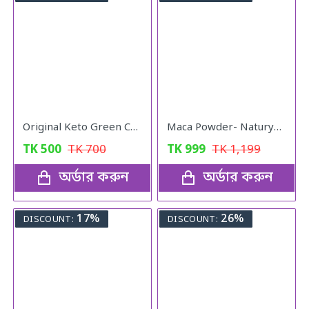
Original Keto Green Coffee weight loss
Maca Powder- Naturya Organic
TK
500
TK
700
TK
999
TK
1,199
অর্ডার করুন
অর্ডার করুন
17%
26%
DISCOUNT:
DISCOUNT: