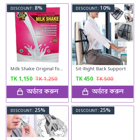
8%
10%
DISCOUNT:
DISCOUNT:
Milk Shake Original for Healthy Weight
Sit-Right Back Support
TK
1,150
TK
1,250
TK
450
TK
500
অর্ডার করুন
অর্ডার করুন
25%
25%
DISCOUNT:
DISCOUNT: