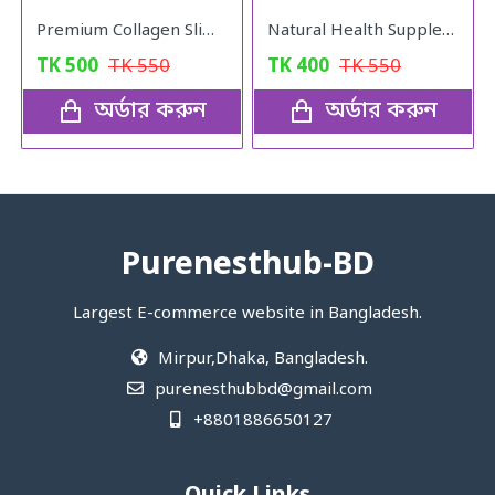
Premium Collagen Slimming Coffee
Natural Health Supplement 120gm
TK
500
TK
550
TK
400
TK
550
অর্ডার করুন
অর্ডার করুন
Purenesthub-BD
Largest E-commerce website in Bangladesh.
Mirpur,Dhaka, Bangladesh.
purenesthubbd@gmail.com
+8801886650127