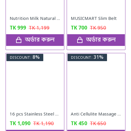
Nutrition Milk Natural Weight Gain Formula
MUSICMART Slim Belt
TK
999
TK
1,199
TK
700
TK
950
অর্ডার করুন
অর্ডার করুন
8%
31%
DISCOUNT:
DISCOUNT:
16 pcs Stainless Steel Nail Cutter Clipper Tool Box Set For Personal Care Manicure Set
Anti Cellulite Massage Oil
TK
1,090
TK
1,190
TK
450
TK
650