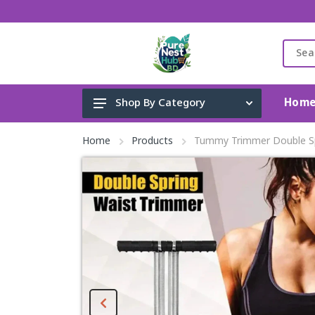
Hom
Shop By Category
Gadget & Electronics
Home
Products
Tummy Trimmer Double S
Cleaning Supplies
Toys, Kids & Baby
Accessories
Home Appliance
Fashion & Lifestyle
Health & Beauty
View All Categories