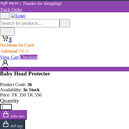
Women's Health
েমেন্ট করবেন। Thanks for shopping!
View All Categories
Track Order
Shop By Category
Home
Home
All Products
Products
0
Baby Head Protector
0
No Items In Cart.
No Items In Cart.
Subtotal
TK
0
Subtotal
TK
0
View Cart
Checkout
View Cart
Checkout
Baby Head Protector
Product Code:
36
Availability:
In Stock
Price:
TK
350
TK
550
Quantity
অর্ডার করুন
কার্টে রাখুন