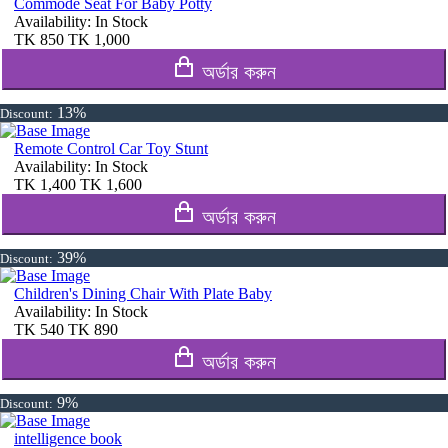
Commode Seat For Baby Potty
Availability:
In Stock
TK
850
TK
1,000
অর্ডার করুন
13%
Discount:
Remote Control Car Toy Stunt
Availability:
In Stock
TK
1,400
TK
1,600
অর্ডার করুন
39%
Discount:
Children's Dining Chair With Plate Baby
Availability:
In Stock
TK
540
TK
890
অর্ডার করুন
9%
Discount:
intelligence book