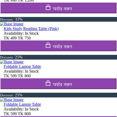
TK
990
TK
1,200
অর্ডার করুন
33%
Discount:
Kids Study Reading Table (Pink)
Availability:
In Stock
TK
499
TK
750
অর্ডার করুন
25%
Discount:
Foldable Laptop Table
Availability:
In Stock
TK
599
TK
800
অর্ডার করুন
25%
Discount:
Foldable Laptop Table
Availability:
In Stock
TK
599
TK
800