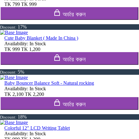
TK
799
TK
999
অর্ডার করুন
17%
Discount:
Cute Baby Blanket ( Made In China )
Availability:
In Stock
TK
999
TK
1,200
অর্ডার করুন
5%
Discount:
Baby Bouncer Balance Soft - Natural rocking
Availability:
In Stock
TK
2,100
TK
2,200
অর্ডার করুন
18%
Discount:
Colorful 12" LCD Writing Tablet
Availability:
In Stock