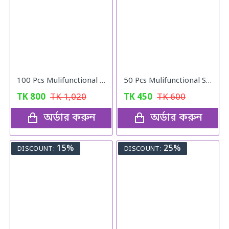
100 Pcs Mulifunctional Sunshade Net Fixing Clip
50 Pcs Mulifunctional Sunshade Net Fixing Clip
TK
800
TK
1,020
TK
450
TK
600
অর্ডার করুন
অর্ডার করুন
15%
25%
DISCOUNT:
DISCOUNT: