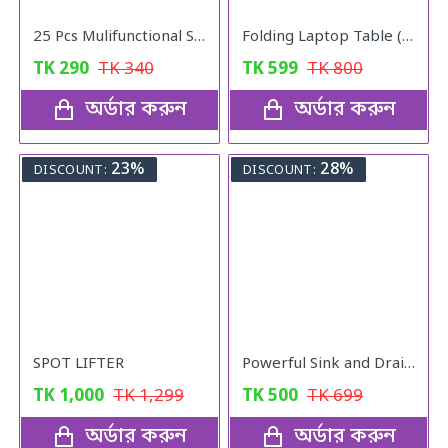
25 Pcs Mulifunctional Sunshade "Net Fixing Clip"
Folding Laptop Table (Black)
TK
290
TK
340
TK
599
TK
800
অর্ডার করুন
অর্ডার করুন
23%
28%
DISCOUNT:
DISCOUNT:
SPOT LIFTER
Powerful Sink and Drain Cleaner - Portable Powder Cleaning Agent for Kitchen, Toilet, and Washroom Pipe Unblocker
TK
1,000
TK
1,299
TK
500
TK
699
অর্ডার করুন
অর্ডার করুন