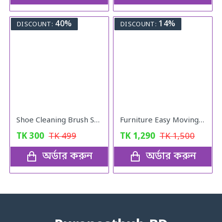
40%
14%
DISCOUNT:
DISCOUNT:
Shoe Cleaning Brush Suede Leather Nubuck Shoes Boot Cleaner
Furniture Easy Moving Tool Set, Heavy Furniture Moving & Lifting System
TK
300
TK
499
TK
1,290
TK
1,500
অর্ডার করুন
অর্ডার করুন