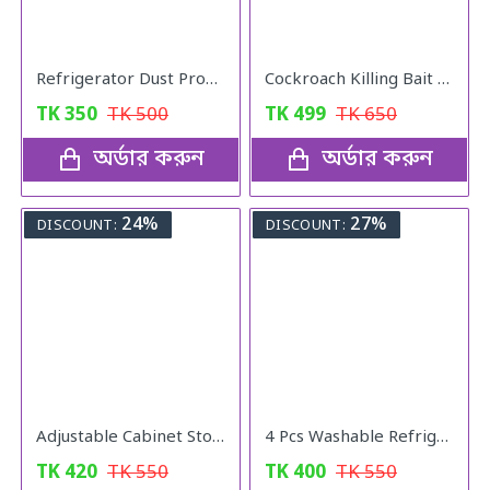
Refrigerator Dust Proof Cover
Cockroach Killing Bait Powder (5 pcs)
TK
350
TK
500
TK
499
TK
650
অর্ডার করুন
অর্ডার করুন
24%
27%
DISCOUNT:
DISCOUNT:
Adjustable Cabinet Storage Divider (6pcs)
4 Pcs Washable Refrigerator Mats
TK
420
TK
550
TK
400
TK
550