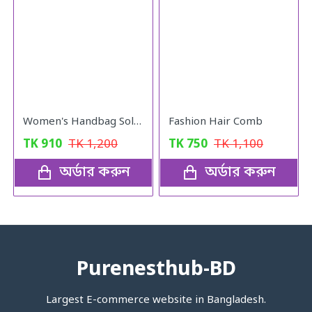
Women's Handbag Solid ( pink colour )
Fashion Hair Comb
TK
910
TK
1,200
TK
750
TK
1,100
অর্ডার করুন
অর্ডার করুন
Purenesthub-BD
Largest E-commerce website in Bangladesh.