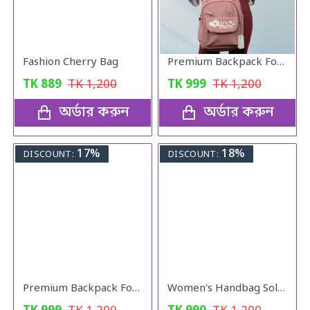
Fashion Cherry Bag
Premium Backpack For Girls (copy colour)
TK
889
TK
1,200
TK
999
TK
1,200
অর্ডার করুন
অর্ডার করুন
17%
18%
DISCOUNT:
DISCOUNT:
Premium Backpack For Girls (black colour)
Women's Handbag Solid ( blue colour )