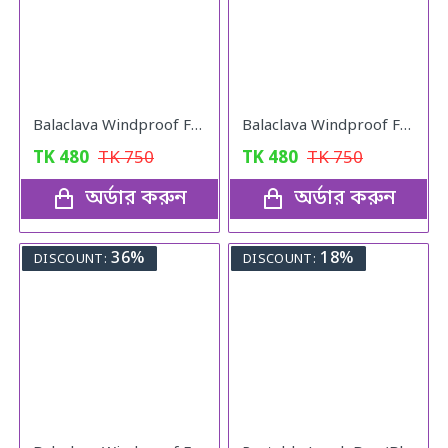
Balaclava Windproof Full Face Mask (Gray)
Balaclava Windproof Full Face Mask (Black)
TK
480
TK
750
TK
480
TK
750
অর্ডার করুন
অর্ডার করুন
36%
18%
DISCOUNT:
DISCOUNT: