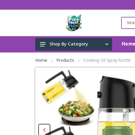
Hom
Shop By Category
Gadget & Electronics
Home
Products
Cooking Oil Spray bottle
Cleaning Supplies
Toys, Kids & Baby
Accessories
Home Appliance
Fashion & Lifestyle
Health & Beauty
View All Categories