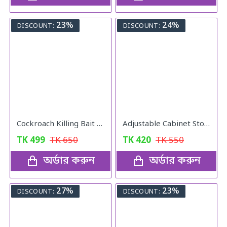
23%
24%
DISCOUNT:
DISCOUNT:
Cockroach Killing Bait Powder (5 pcs)
Adjustable Cabinet Storage Divider (6pcs)
TK
499
TK
650
TK
420
TK
550
অর্ডার করুন
অর্ডার করুন
27%
23%
DISCOUNT:
DISCOUNT: