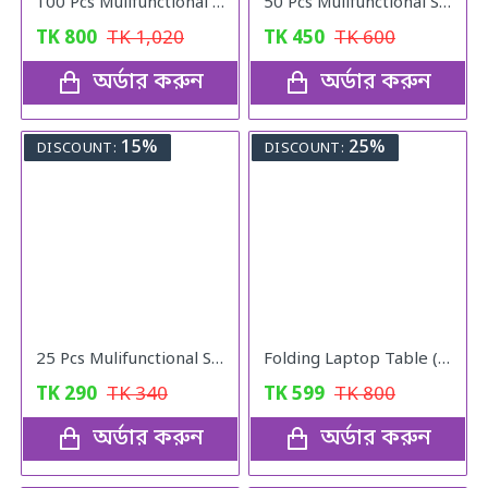
100 Pcs Mulifunctional Sunshade Net Fixing Clip
50 Pcs Mulifunctional Sunshade Net Fixing Clip
TK
800
TK
1,020
TK
450
TK
600
অর্ডার করুন
অর্ডার করুন
15%
25%
DISCOUNT:
DISCOUNT:
25 Pcs Mulifunctional Sunshade "Net Fixing Clip"
Folding Laptop Table (Black)
TK
290
TK
340
TK
599
TK
800
অর্ডার করুন
অর্ডার করুন