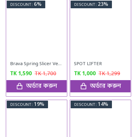
6%
23%
DISCOUNT:
DISCOUNT:
Brava Spring Slicer Vegetables Fruits Cutter
SPOT LIFTER
TK
1,590
TK
1,700
TK
1,000
TK
1,299
অর্ডার করুন
অর্ডার করুন
19%
14%
DISCOUNT:
DISCOUNT: