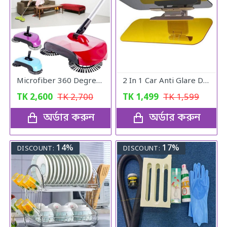
Microfiber 360 Degree Regular Rotary/Spin Mop Floor Cleaning Mop
2 In 1 Car Anti Glare Day And Night Sun visor Mirrors
TK
2,600
TK
2,700
TK
1,499
TK
1,599
অর্ডার করুন
অর্ডার করুন
14%
17%
DISCOUNT:
DISCOUNT: