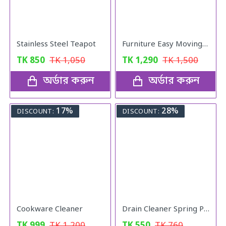
Stainless Steel Teapot
Furniture Easy Moving Tool Set, Heavy Furniture Moving & Lifting System
TK
850
TK
1,050
TK
1,290
TK
1,500
অর্ডার করুন
অর্ডার করুন
17%
28%
DISCOUNT:
DISCOUNT:
Cookware Cleaner
Drain Cleaner Spring Pipe
TK
999
TK
1,200
TK
550
TK
760