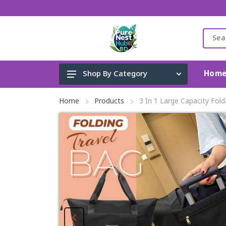
Hom
Shop By Category
Gadget & Electronics
Home
Products
3 In 1 Large Capacity Fold
Cleaning Supplies
Toys, Kids & Baby
Accessories
Home Appliance
Fashion & Lifestyle
Health & Beauty
View All Categories